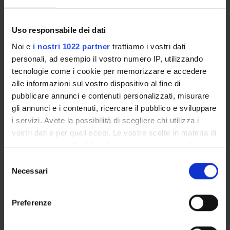
Come iscriversi e Requisiti di ammissione
Piani didattici
Uso responsabile dei dati
Insegnamenti
Noi e
i nostri 1022 partner
trattiamo i vostri dati
Bacheca avvisi
personali, ad esempio il vostro numero IP, utilizzando
Organi collegiali e di governo
tecnologie come i cookie per memorizzare e accedere
Documenti
alle informazioni sul vostro dispositivo al fine di
pubblicare annunci e contenuti personalizzati, misurare
gli annunci e i contenuti, ricercare il pubblico e sviluppare
Servizio Studenti Internazionali
i servizi. Avete la possibilità di scegliere chi utilizza i
vostri dati e per quali scopi. Le vostre scelte in materia di
privacy sono applicabili solo su questa proprietà digitale
OFFERTA FORMATIVA
in cui avete effettuato le vostre scelte. È possibile
Selezione
modificare o revocare il proprio consenso in qualsiasi
Necessari
del
SEMESTRE FILTRO
momento dalla Dichiarazione sui cookie o facendo clic
consenso
sull'icona di attivazione della privacy.
CORSI DI LAUREA
Preferenze
Con il tuo consenso, vorremmo anche:
CORSI DI LAUREA MAGISTRALE