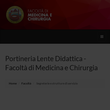
Toggle
naviga
Portineria Lente Didattica -
Facoltà di Medicina e Chirurgia
Home
Facoltà
Segreterie e strutture di servizio