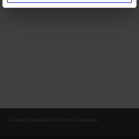
analizzare il nostro traffico. Condividiamo inoltre
informazioni sul modo in cui utilizzi il nostro sito con i
nostri partner che si occupano di analisi dei dati web,
pubblicità e social media, i quali potrebbero combinarle
con altre informazioni che hai fornito loro o che hanno
raccolto dal tuo utilizzo dei loro servizi.
Azienda Ospedaliera Universitaria Integrata