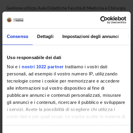
Gestione utilizzo Aule Didattiche Facoltà di Medicina e Chirurgia
Telefono
Consenso
Dettagli
Impostazioni degli annunci
In
+39 045 8027511
Orario di apertura al pubblico
lunedì - veneredì 7.30 - 19.30
Uso responsabile dei dati
Ufficio
Noi e
i nostri 1022 partner
trattiamo i vostri dati
Lente Didattica, piano , stanza –
personali, ad esempio il vostro numero IP, utilizzando
Facoltà
tecnologie come i cookie per memorizzare e accedere
Medicina e Chirurgia
alle informazioni sul vostro dispositivo al fine di
pubblicare annunci e contenuti personalizzati, misurare
gli annunci e i contenuti, ricercare il pubblico e sviluppare
i servizi. Avete la possibilità di scegliere chi utilizza i
vostri dati e per quali scopi. Le vostre scelte in materia di
privacy sono applicabili solo su questa proprietà digitale
COMPONENTI
2
in cui avete effettuato le vostre scelte. È possibile
Selezione