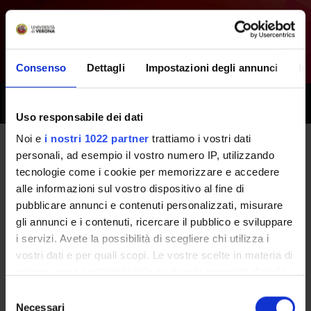
Consenso
Dettagli
Impostazioni degli annunci
In
Toggle
naviga
Uso responsabile dei dati
Noi e
i nostri 1022 partner
trattiamo i vostri dati
personali, ad esempio il vostro numero IP, utilizzando
Tutti i prossimi seminari -
tecnologie come i cookie per memorizzare e accedere
Organizzazione dei servizi
alle informazioni sul vostro dispositivo al fine di
pubblicare annunci e contenuti personalizzati, misurare
sanitari e sociali - (2022/2023)
gli annunci e i contenuti, ricercare il pubblico e sviluppare
i servizi. Avete la possibilità di scegliere chi utilizza i
vostri dati e per quali scopi. Le vostre scelte in materia di
Home
Didattica
Seminari
privacy sono applicabili solo su questa proprietà digitale
in cui avete effettuato le vostre scelte. È possibile
Selezione
modificare o revocare il proprio consenso in qualsiasi
Necessari
del