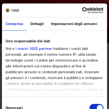
Consenso
Dettagli
Impostazioni degli annunci
In
Toggle
naviga
Uso responsabile dei dati
Noi e
i nostri 1022 partner
trattiamo i vostri dati
personali, ad esempio il vostro numero IP, utilizzando
Tutti i prossimi seminari -
tecnologie come i cookie per memorizzare e accedere
Tirocinio professionalizzante
alle informazioni sul vostro dispositivo al fine di
pubblicare annunci e contenuti personalizzati, misurare
(secondo anno) - (2018/2019)
gli annunci e i contenuti, ricercare il pubblico e sviluppare
i servizi. Avete la possibilità di scegliere chi utilizza i
vostri dati e per quali scopi. Le vostre scelte in materia di
Home
Didattica
Seminari
privacy sono applicabili solo su questa proprietà digitale
in cui avete effettuato le vostre scelte. È possibile
Selezione
modificare o revocare il proprio consenso in qualsiasi
Necessari
del