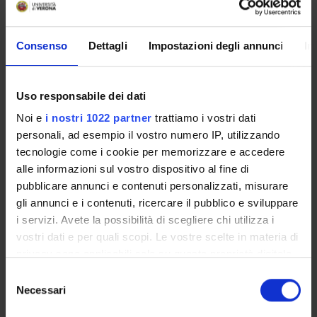
Come iscriversi
Piani didattici
Consenso
Dettagli
Impostazioni degli annunci
In
Insegnamenti
Bacheca avvisi
Organi collegiali e di governo
Uso responsabile dei dati
Documenti
Noi e
i nostri 1022 partner
trattiamo i vostri dati
personali, ad esempio il vostro numero IP, utilizzando
Servizio Studenti Internazionali
tecnologie come i cookie per memorizzare e accedere
alle informazioni sul vostro dispositivo al fine di
pubblicare annunci e contenuti personalizzati, misurare
OFFERTA FORMATIVA
gli annunci e i contenuti, ricercare il pubblico e sviluppare
i servizi. Avete la possibilità di scegliere chi utilizza i
vostri dati e per quali scopi. Le vostre scelte in materia di
SEMESTRE FILTRO
privacy sono applicabili solo su questa proprietà digitale
in cui avete effettuato le vostre scelte. È possibile
CORSI DI LAUREA
Selezione
modificare o revocare il proprio consenso in qualsiasi
Necessari
del
CORSI DI LAUREA MAGISTRALE
momento dalla Dichiarazione sui cookie o facendo clic
consenso