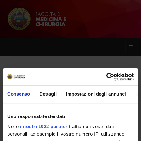
Toggle
naviga
Islam Abdel Magid
Consenso
Dettagli
Impostazioni degli annunci
In
Home
Persone
Islam Abdel Magid
Uso responsabile dei dati
Noi e
i nostri 1022 partner
trattiamo i vostri dati
PERSONE
personali, ad esempio il vostro numero IP, utilizzando