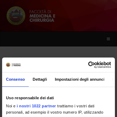
Toggle
naviga
Giulia Allegrini
Consenso
Dettagli
Impostazioni degli annunci
In
Home
Persone
Giulia Allegrini
Uso responsabile dei dati
Noi e
i nostri 1022 partner
trattiamo i vostri dati
PERSONE
personali, ad esempio il vostro numero IP, utilizzando