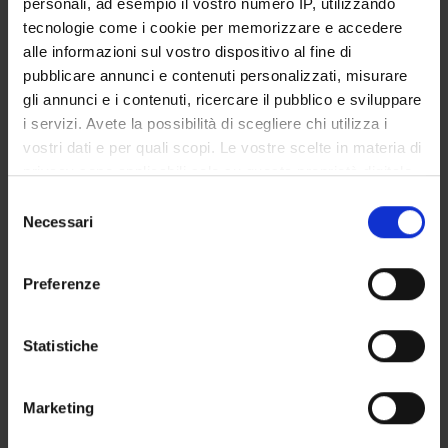
personali, ad esempio il vostro numero IP, utilizzando
GOVERNANCE DELLA FACOLTÀ
tecnologie come i cookie per memorizzare e accedere
alle informazioni sul vostro dispositivo al fine di
pubblicare annunci e contenuti personalizzati, misurare
gli annunci e i contenuti, ricercare il pubblico e sviluppare
Qualifica
i servizi. Avete la possibilità di scegliere chi utilizza i
Specializzando
vostri dati e per quali scopi. Le vostre scelte in materia di
Dipartimento di afferenza
privacy sono applicabili solo su questa proprietà digitale
Scienze Chirurgiche Odontostomatologiche e Materno-Infantili
in cui avete effettuato le vostre scelte. È possibile
Selezione
modificare o revocare il proprio consenso in qualsiasi
Necessari
del
momento dalla Dichiarazione sui cookie o facendo clic
consenso
sull'icona di attivazione della privacy.
Preferenze
Con il tuo consenso, vorremmo anche:
raccogliere informazioni sulla tua posizione
Statistiche
geografica, con un'approssimazione di qualche
DIDATTICA
0
metro,
Marketing
Identificare il tuo dispositivo, scansionandolo
AVVISI
0
attivamente alla ricerca di caratteristiche specifiche