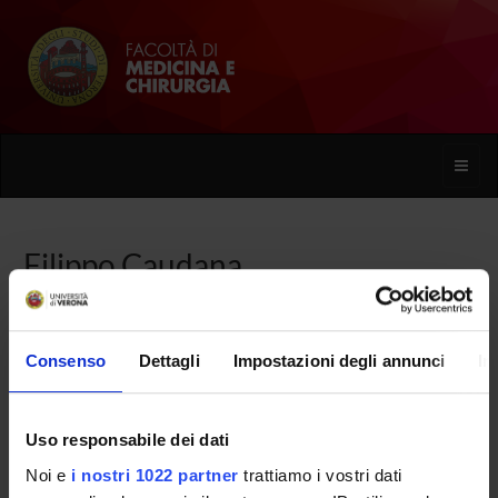
Toggle
naviga
Filippo Caudana
Home
Persone
Filippo Caudana
Consenso
Dettagli
Impostazioni degli annunci
In
Uso responsabile dei dati
PERSONE
Noi e
i nostri 1022 partner
trattiamo i vostri dati