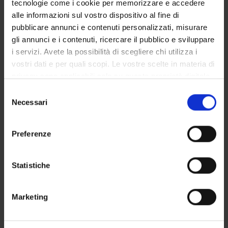
tecnologie come i cookie per memorizzare e accedere
GOVERNANCE DELLA FACOLTÀ
alle informazioni sul vostro dispositivo al fine di
pubblicare annunci e contenuti personalizzati, misurare
gli annunci e i contenuti, ricercare il pubblico e sviluppare
i servizi. Avete la possibilità di scegliere chi utilizza i
Non presente dal
vostri dati e per quali scopi. Le vostre scelte in materia di
31 ottobre 2016
privacy sono applicabili solo su questa proprietà digitale
Note
in cui avete effettuato le vostre scelte. È possibile
Selezione
modificare o revocare il proprio consenso in qualsiasi
Necessari
del
momento dalla Dichiarazione sui cookie o facendo clic
consenso
sull'icona di attivazione della privacy.
Preferenze
Con il tuo consenso, vorremmo anche:
raccogliere informazioni sulla tua posizione
Statistiche
geografica, con un'approssimazione di qualche
metro,
DIDATTICA
0
Marketing
Identificare il tuo dispositivo, scansionandolo
attivamente alla ricerca di caratteristiche specifiche
AVVISI
0
(impronte digitali).