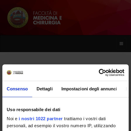
Toggle
naviga
Anna Zappini
Consenso
Dettagli
Impostazioni degli annunci
In
Home
Persone
Anna Zappini
Uso responsabile dei dati
Noi e
i nostri 1022 partner
trattiamo i vostri dati
PERSONE
personali, ad esempio il vostro numero IP, utilizzando