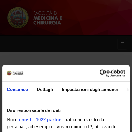
Toggle
naviga
Matteo Bellinelli
Consenso
Dettagli
Impostazioni degli annunci
In
Home
Persone
Matteo Bellinelli
Uso responsabile dei dati
Noi e
i nostri 1022 partner
trattiamo i vostri dati
PERSONE
personali, ad esempio il vostro numero IP, utilizzando