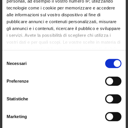
personali, ad esempio il vostro numero IP, utilizzando
GOVERNANCE DELLA FACOLTÀ
tecnologie come i cookie per memorizzare e accedere
alle informazioni sul vostro dispositivo al fine di
pubblicare annunci e contenuti personalizzati, misurare
gli annunci e i contenuti, ricercare il pubblico e sviluppare
Qualifica
i servizi. Avete la possibilità di scegliere chi utilizza i
Professore a contratto
vostri dati e per quali scopi. Le vostre scelte in materia di
Settore disciplinare
privacy sono applicabili solo su questa proprietà digitale
- - -
in cui avete effettuato le vostre scelte. È possibile
Selezione
Telefono
modificare o revocare il proprio consenso in qualsiasi
Necessari
del
045 8122124
momento dalla Dichiarazione sui cookie o facendo clic
consenso
sull'icona di attivazione della privacy.
Preferenze
Con il tuo consenso, vorremmo anche:
raccogliere informazioni sulla tua posizione
Statistiche
geografica, con un'approssimazione di qualche
DIDATTICA
2
metro,
Marketing
Identificare il tuo dispositivo, scansionandolo
AVVISI
0
attivamente alla ricerca di caratteristiche specifiche