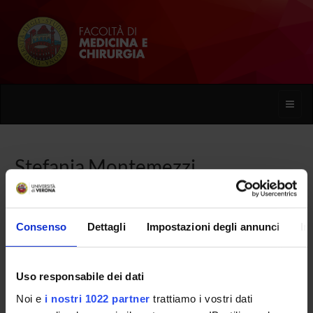
Toggle
naviga
Stefania Montemezzi
Home
Persone
Stefania Montemezzi
Consenso
Dettagli
Impostazioni degli annunci
In
Uso responsabile dei dati
PERSONE
Noi e
i nostri 1022 partner
trattiamo i vostri dati