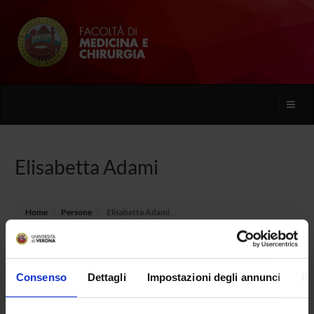
Toggle
naviga
Elisabetta Adami
Home
Persone
Elisabetta Adami
Consenso
Dettagli
Impostazioni degli annunci
In
PERSONE