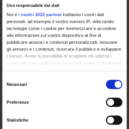
Uso responsabile dei dati
GOVERNANCE DELLA FACOLTÀ
Noi e
i nostri 1022 partner
trattiamo i vostri dati
personali, ad esempio il vostro numero IP, utilizzando
tecnologie come i cookie per memorizzare e accedere
alle informazioni sul vostro dispositivo al fine di
pubblicare annunci e contenuti personalizzati, misurare
gli annunci e i contenuti, ricercare il pubblico e sviluppare
i servizi. Avete la possibilità di scegliere chi utilizza i
E-mail
vostri dati e per quali scopi. Le vostre scelte in materia di
elisabetta
adami
univr
it
privacy sono applicabili solo su questa proprietà digitale
in cui avete effettuato le vostre scelte. È possibile
Non presente dal
Selezione
31 ottobre 2016
modificare o revocare il proprio consenso in qualsiasi
Necessari
del
momento dalla Dichiarazione sui cookie o facendo clic
consenso
Note
sull'icona di attivazione della privacy.
Preferenze
Con il tuo consenso, vorremmo anche:
raccogliere informazioni sulla tua posizione
Statistiche
geografica, con un'approssimazione di qualche