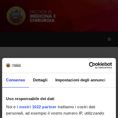
Toggle
naviga
Susanna Magalini
Consenso
Dettagli
Impostazioni degli annunci
In
Home
Persone
Susanna Magalini
Uso responsabile dei dati
Noi e
i nostri 1022 partner
trattiamo i vostri dati
PERSONE
personali, ad esempio il vostro numero IP, utilizzando