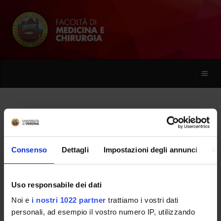
Toggle
naviga
Franco Chioffi
Consenso
Dettagli
Impostazioni degli annunci
In
Home
Persone
Franco Chioffi
Uso responsabile dei dati
Noi e
i nostri 1022 partner
trattiamo i vostri dati
PERSONE
personali, ad esempio il vostro numero IP, utilizzando