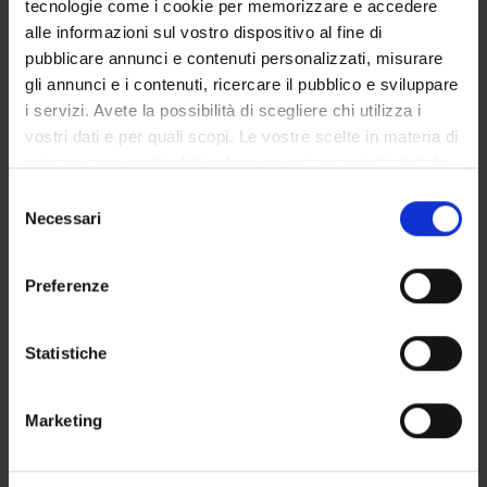
tecnologie come i cookie per memorizzare e accedere
GOVERNANCE DELLA FACOLTÀ
alle informazioni sul vostro dispositivo al fine di
pubblicare annunci e contenuti personalizzati, misurare
gli annunci e i contenuti, ricercare il pubblico e sviluppare
i servizi. Avete la possibilità di scegliere chi utilizza i
Qualifica
vostri dati e per quali scopi. Le vostre scelte in materia di
Professore a contratto
privacy sono applicabili solo su questa proprietà digitale
Settore disciplinare
in cui avete effettuato le vostre scelte. È possibile
Selezione
- - -
modificare o revocare il proprio consenso in qualsiasi
Necessari
del
momento dalla Dichiarazione sui cookie o facendo clic
consenso
sull'icona di attivazione della privacy.
Preferenze
Con il tuo consenso, vorremmo anche:
raccogliere informazioni sulla tua posizione
Statistiche
geografica, con un'approssimazione di qualche
metro,
DIDATTICA
1
Marketing
Identificare il tuo dispositivo, scansionandolo
attivamente alla ricerca di caratteristiche specifiche
AVVISI
0
(impronte digitali).