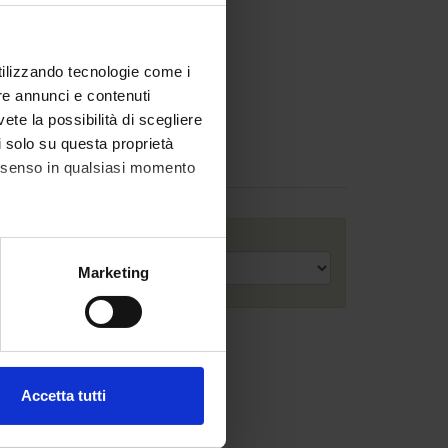
utilizzando tecnologie come i
re annunci e contenuti
vete la possibilità di scegliere
li solo su questa proprietà
consenso in qualsiasi momento
Anno accademico
alche metro,
Marketing
e specifiche (impronte
ezione dettagli
. Puoi
Accetta tutti
l media e per analizzare il
ostri partner che si occupano