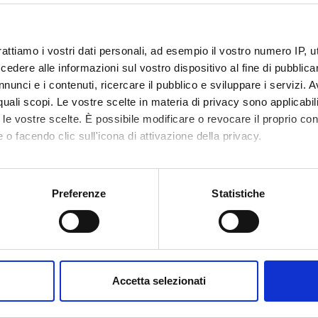
rattiamo i vostri dati personali, ad esempio il vostro numero IP, 
dere alle informazioni sul vostro dispositivo al fine di pubblica
nunci e i contenuti, ricercare il pubblico e sviluppare i servizi. A
r quali scopi. Le vostre scelte in materia di privacy sono applicabi
Avvisi
Ricerca
Incarichi
tica
0
to le vostre scelte. È possibile modificare o revocare il proprio 
0
 o facendo clic sull'icona di attivazione della privacy.
EGNAMENTI
mo anche:
oni sulla tua posizione geografica, con un'approssimazione di qu
Preferenze
Statistiche
enti attivi nel periodo selezionato:
0
.
spositivo, scansionandolo attivamente alla ricerca di caratteristich
ull'insegnamento per vedere orari e dettagli del corso.
aborati i tuoi dati personali e imposta le tue preferenze nella
s
consenso in qualsiasi momento dalla Dichiarazione sui cookie.
Accetta selezionati
nalizzare contenuti ed annunci, per fornire funzionalità dei socia
inoltre informazioni sul modo in cui utilizzi il nostro sito con i n