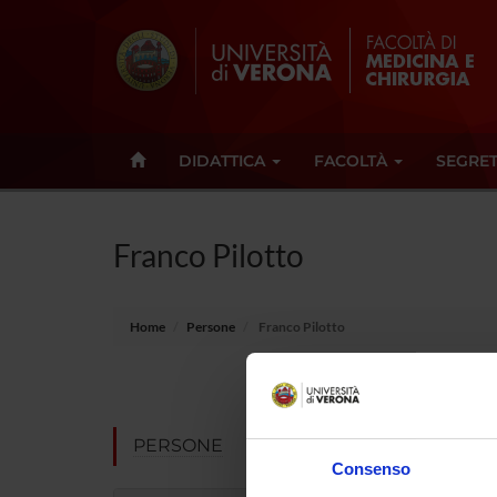
DIDATTICA
FACOLTÀ
SEGRET
Franco Pilotto
Home
Persone
Franco Pilotto
E-mail
Non pres
PERSONE
Consenso
Note