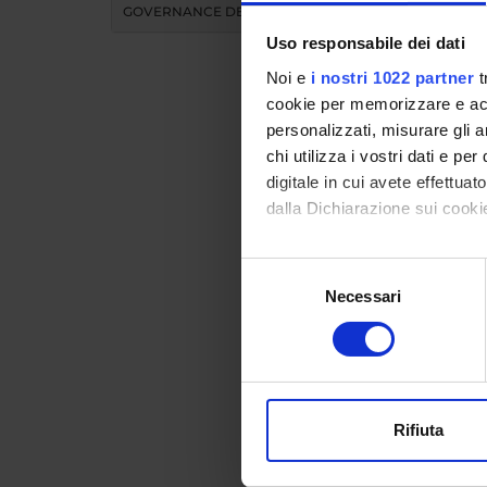
GOVERNANCE DELLA FACOLTÀ
Uso responsabile dei dati
Noi e
i nostri 1022 partner
t
cookie per memorizzare e acce
personalizzati, misurare gli an
chi utilizza i vostri dati e pe
Didat
digitale in cui avete effettua
dalla Dichiarazione sui cookie
INS
Con il tuo consenso, vorrem
Selezione
raccogliere informazi
Necessari
del
Insegnam
Identificare il tuo di
consenso
Clicca s
digitali).
Approfondisci come vengono el
modificare o ritirare il tuo 
Rifiuta
Utilizziamo i cookie per perso
nostro traffico. Condividiamo 