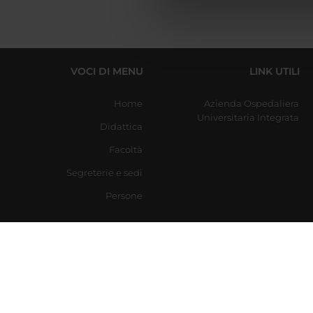
di analisi dei dati web, pubbl
che hanno raccolto dal tuo uti
VOCI DI MENU
LINK UTILI
Home
Azienda Ospedaliera
Universitaria Integrata
Didattica
Facoltà
Segreterie e sedi
Persone