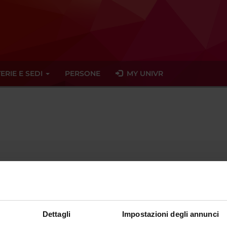
ERIE E SEDI
PERSONE
MY UNIVR
francopilotto
libero
it
ente dal
31 dicembre 2023
Dettagli
Impostazioni degli annunci