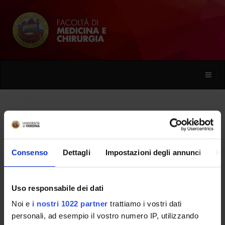
Toggle
naviga
Daniela Scandali
Consenso
Dettagli
Impostazioni degli annunci
In
Home
Persone
Daniela Scandali
Uso responsabile dei dati
Noi e
i nostri 1022 partner
trattiamo i vostri dati
PERSONE
personali, ad esempio il vostro numero IP, utilizzando