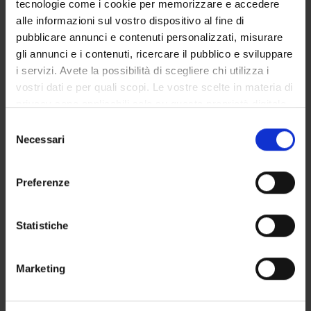
tecnologie come i cookie per memorizzare e accedere
GOVERNANCE DELLA FACOLTÀ
alle informazioni sul vostro dispositivo al fine di
pubblicare annunci e contenuti personalizzati, misurare
gli annunci e i contenuti, ricercare il pubblico e sviluppare
i servizi. Avete la possibilità di scegliere chi utilizza i
Non presente dal
vostri dati e per quali scopi. Le vostre scelte in materia di
31 dicembre 2024
privacy sono applicabili solo su questa proprietà digitale
Note
in cui avete effettuato le vostre scelte. È possibile
Selezione
modificare o revocare il proprio consenso in qualsiasi
Necessari
del
momento dalla Dichiarazione sui cookie o facendo clic
consenso
sull'icona di attivazione della privacy.
Preferenze
Con il tuo consenso, vorremmo anche:
raccogliere informazioni sulla tua posizione
Statistiche
geografica, con un'approssimazione di qualche
metro,
DIDATTICA
0
Marketing
Identificare il tuo dispositivo, scansionandolo
attivamente alla ricerca di caratteristiche specifiche
AVVISI
0
(impronte digitali).