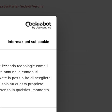
ea Sanitaria - Sede di Verona
Informazioni sui cookie
icini
Componente
utilizzando tecnologie come i
alerba
Componente
re annunci e contenuti
ino
Componente
vete la possibilità di scegliere
li solo su questa proprietà
Moretti
Componente
consenso in qualsiasi momento
 Ruggiero
Componente
ndrea
Componente