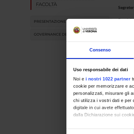
FACOLTÀ
Segreter
Facoltà
PRESENTAZIONE
GOVERNANCE DELLA FACOLTÀ
Consenso
Comp
Uso responsabile dei dati
Marco Be
Noi e
i nostri 1022 partner
t
Giuseppe 
cookie per memorizzare e acce
Federico 
personalizzati, misurare gli an
chi utilizza i vostri dati e pe
Giuseppe 
digitale in cui avete effettua
dalla Dichiarazione sui cookie
Marco Ca
Ilaria Da
Con il tuo consenso, vorrem
Selezione