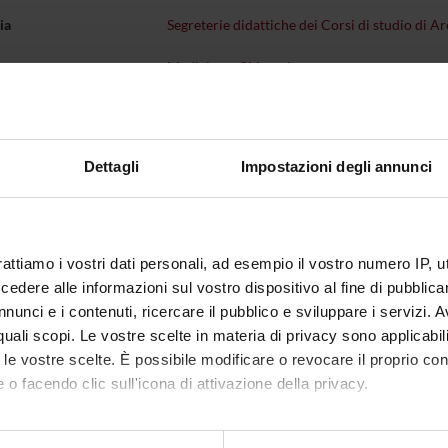
ia
Segreterie didattiche dei Corsi di studio di Ar
Medicina e Chirurgia
Dettagli
Impostazioni degli annunci
Sedute e Verbali
onenti
nati
Componente
Andrea Maff
rattiamo i vostri dati personali, ad esempio il vostro numero IP, 
Bertini
Componente
Giovanni M
dere alle informazioni sul vostro dispositivo al fine di pubblica
Boschi
Componente
Valerio Mar
nunci e i contenuti, ricercare il pubblico e sviluppare i servizi. A
r quali scopi. Le vostre scelte in materia di privacy sono applicabi
Busetto
Componente
Francesca 
to le vostre scelte. È possibile modificare o revocare il proprio 
 o facendo clic sull'icona di attivazione della privacy.
mbiaghi
Componente
Alessandra
ndo
Referente per
Elisa Santa
mo anche:
l'internazionalizzazione