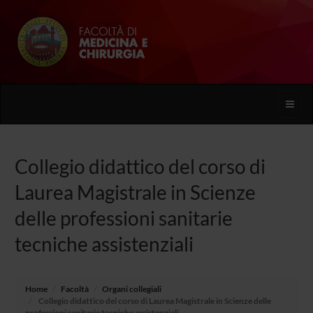
Toggle
naviga
Collegio didattico del corso di
Laurea Magistrale in Scienze
delle professioni sanitarie
tecniche assistenziali
Home
Facoltà
Organi collegiali
Collegio didattico del corso di Laurea Magistrale in Scienze delle
professioni sanitarie tecniche assistenziali