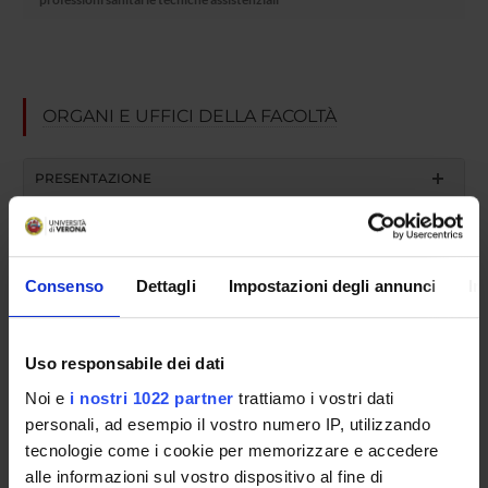
ORGANI E UFFICI DELLA FACOLTÀ
PRESENTAZIONE
GOVERNANCE DELLA FACOLTÀ
Consenso
Dettagli
Impostazioni degli annunci
In
Presidente
Riccardo De Robertis Lombardi
Tipo organo
Uso responsabile dei dati
Collegio didattico
Noi e
i nostri 1022 partner
trattiamo i vostri dati
Segreteria
personali, ad esempio il vostro numero IP, utilizzando
Segreterie didattiche dei Corsi di studio di Area Sanitaria - Sede di
Verona
tecnologie come i cookie per memorizzare e accedere
alle informazioni sul vostro dispositivo al fine di
Facoltà