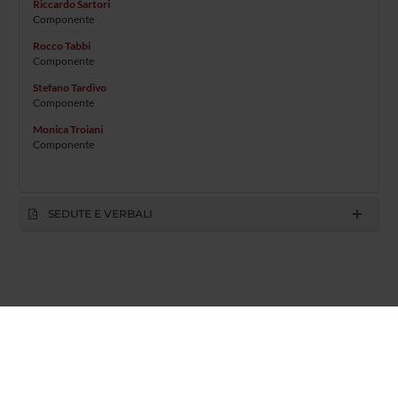
Riccardo Sartori
Componente
Rocco Tabbi
Componente
Stefano Tardivo
Componente
Monica Troiani
Componente
SEDUTE E VERBALI
Azienda Ospedaliera Universitaria Integrata