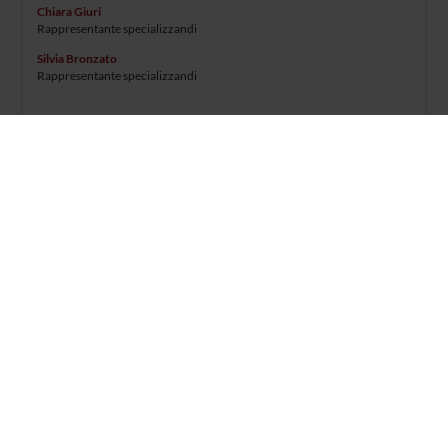
Chiara Giuri
Rappresentante specializzandi
Silvia Bronzato
Rappresentante specializzandi
SEDUTE E VERBALI
Azienda Ospedaliera Universitaria Integrata
© 2002 - 2026 Università degli studi di Verona