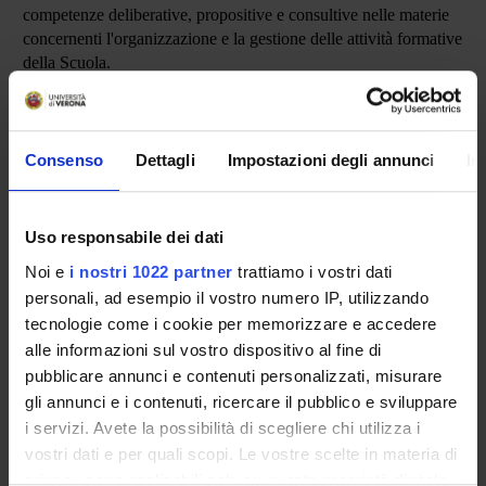
competenze deliberative, propositive e consultive nelle materie
concernenti l'organizzazione e la gestione delle attività formative
della Scuola.
In particolare:
Elegge, ogni 3 anni accademici, il Direttore della Scuola
Consenso
Dettagli
Impostazioni degli annunci
In
Approva, annualmente, la composizione del corpo
docente e i piani didattici
Approva la collocazione dei Medici in Formazione in
Uso responsabile dei dati
strutture extra rete formativa
Noi e
i nostri 1022 partner
trattiamo i vostri dati
Il Consiglio è composto dal corpo docente della Scuola e da una
personali, ad esempio il vostro numero IP, utilizzando
rappresentanza degli specializzandi pari al 10% degli iscritti alla
tecnologie come i cookie per memorizzare e accedere
Scuola garantendo comunque almeno un rappresentante per
ogni anni di corso e non superando il massimo di 10
alle informazioni sul vostro dispositivo al fine di
rappresentanti
.
pubblicare annunci e contenuti personalizzati, misurare
gli annunci e i contenuti, ricercare il pubblico e sviluppare
i servizi. Avete la possibilità di scegliere chi utilizza i
vostri dati e per quali scopi. Le vostre scelte in materia di
privacy sono applicabili solo su questa proprietà digitale