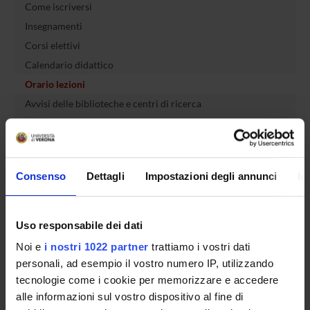
Come iscriversi
Insegnamenti
Corsi elettivi
Calendario didattico
Orario lezioni
Avvisi delle biblioteche e centri di ricerca
Piani didattici
Calendario esami
Bacheca avvisi
Consenso
Dettagli
Impostazioni degli annunci
In
Organi collegiali e di governo
Docenti
Attività didattiche elettive (ADE)
Uso responsabile dei dati
Opzioni (cambio di ordinamento)
Noi e
i nostri 1022 partner
trattiamo i vostri dati
Prova Finale
personali, ad esempio il vostro numero IP, utilizzando
Documenti
tecnologie come i cookie per memorizzare e accedere
alle informazioni sul vostro dispositivo al fine di