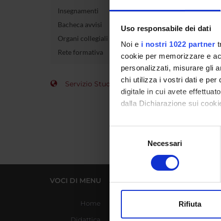
Insegnamenti
Esam
Bacheca avvisi
Uso responsabile dei dati
Organi collegiali e di governo
Codice 
Noi e
i nostri 1022 partner
t
Rete formativa
cookie per memorizzare e acce
Crediti
personalizzati, misurare gli an
chi utilizza i vostri dati e pe
Settore 
Servizio Studenti Internazionali
digitale in cui avete effettua
dalla Dichiarazione sui cookie
Con il tuo consenso, vorrem
Selezione
raccogliere informazi
Necessari
del
Identificare il tuo di
consenso
digitali).
Approfondisci come vengono el
VOCI DI MENU
LINK UTILI
modificare o ritirare il tuo 
Home
Azienda Ospedaliera
Rifiuta
Universitaria Integrata
Utilizziamo i cookie per perso
Didattica