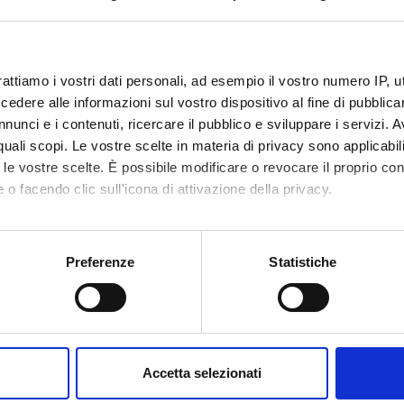
e di profitto teorico-pratico 3
insegnamento
4S002788
rattiamo i vostri dati personali, ad esempio il vostro numero IP, 
dere alle informazioni sul vostro dispositivo al fine di pubblica
0
nunci e i contenuti, ricercare il pubblico e sviluppare i servizi. A
r quali scopi. Le vostre scelte in materia di privacy sono applicabi
disciplinare
- - -
to le vostre scelte. È possibile modificare o revocare il proprio 
 o facendo clic sull'icona di attivazione della privacy.
mo anche:
oni sulla tua posizione geografica, con un'approssimazione di qu
Preferenze
Statistiche
spositivo, scansionandolo attivamente alla ricerca di caratteristich
aborati i tuoi dati personali e imposta le tue preferenze nella
s
consenso in qualsiasi momento dalla Dichiarazione sui cookie.
Accetta selezionati
nalizzare contenuti ed annunci, per fornire funzionalità dei socia