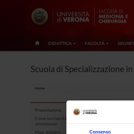
DIDATTICA
FACOLTÀ
SEGRET
Scuola di Specializzazione in
Home
Presentazione
Scuo
Come iscriversi e Requisiti di
ammissione
68/
Consenso
Piani didattici