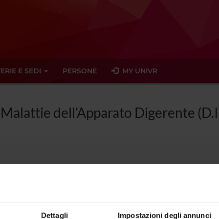
ERIE E SEDI
PERSONE
MY UNIVR
 Malattie dell'Apparato Digerente (D.
la di Specializzazione in Malattie del
2015)
Dettagli
Impostazioni degli annunci