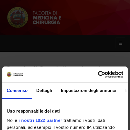
Toggle
naviga
Scuola di Specializzazione in
Psichiatria (D.I. 68/2015)
Consenso
Dettagli
Impostazioni degli annunci
In
Home
Uso responsabile dei dati
Presentazione
Noi e
i nostri 1022 partner
trattiamo i vostri dati
personali, ad esempio il vostro numero IP, utilizzando
Come iscriversi e Requisiti di ammissione