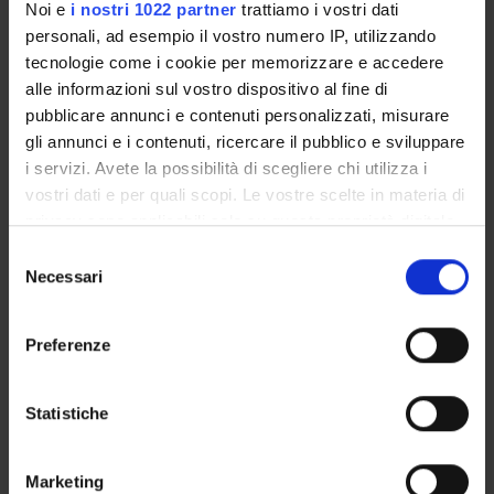
Noi e
i nostri 1022 partner
trattiamo i vostri dati
Piani didattici
personali, ad esempio il vostro numero IP, utilizzando
Insegnamenti
tecnologie come i cookie per memorizzare e accedere
Bacheca avvisi
alle informazioni sul vostro dispositivo al fine di
pubblicare annunci e contenuti personalizzati, misurare
Organi collegiali e di governo
gli annunci e i contenuti, ricercare il pubblico e sviluppare
Rete formativa
i servizi. Avete la possibilità di scegliere chi utilizza i
vostri dati e per quali scopi. Le vostre scelte in materia di
Servizio Studenti Internazionali
privacy sono applicabili solo su questa proprietà digitale
in cui avete effettuato le vostre scelte. È possibile
Selezione
modificare o revocare il proprio consenso in qualsiasi
Necessari
del
momento dalla Dichiarazione sui cookie o facendo clic
consenso
Scuola di Specializzazione in
sull'icona di attivazione della privacy.
Preferenze
Pediatria (D.I. 68/2015)
Con il tuo consenso, vorremmo anche:
raccogliere informazioni sulla tua posizione
Statistiche
Pediatria generale e specialistica
geografica, con un'approssimazione di qualche
metro,
3 (tronco comune - emergenza e
Marketing
Identificare il tuo dispositivo, scansionandolo