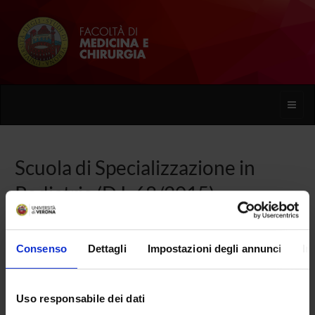
Toggle
naviga
Scuola di Specializzazione in
Pediatria (D.I. 68/2015)
Home
Consenso
Dettagli
Impostazioni degli annunci
In
Presentazione
Uso responsabile dei dati
Come iscriversi e Requisiti di ammissione