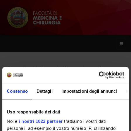
Toggle
naviga
Scuola di Specializzazione in
Cardiochirurgia (D.I. 68/2015)
Consenso
Dettagli
Impostazioni degli annunci
In
Home
Uso responsabile dei dati
Presentazione
Noi e
i nostri 1022 partner
trattiamo i vostri dati
personali, ad esempio il vostro numero IP, utilizzando
Come iscriversi e Requisiti di ammissione