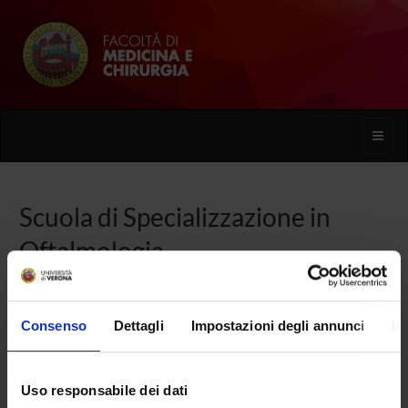
Toggle
naviga
Scuola di Specializzazione in
Oftalmologia
Home
Consenso
Dettagli
Impostazioni degli annunci
In
Presentazione
Uso responsabile dei dati
Come iscriversi e Requisiti di ammissione