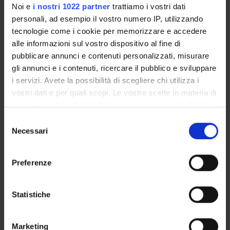
Noi e
i nostri 1022 partner
trattiamo i vostri dati
Piani didattici
personali, ad esempio il vostro numero IP, utilizzando
Insegnamenti
tecnologie come i cookie per memorizzare e accedere
Bacheca avvisi
alle informazioni sul vostro dispositivo al fine di
Organi collegiali e di governo
pubblicare annunci e contenuti personalizzati, misurare
gli annunci e i contenuti, ricercare il pubblico e sviluppare
Documenti
i servizi. Avete la possibilità di scegliere chi utilizza i
vostri dati e per quali scopi. Le vostre scelte in materia di
Servizio Studenti Internazionali
privacy sono applicabili solo su questa proprietà digitale
in cui avete effettuato le vostre scelte. È possibile
Selezione
modificare o revocare il proprio consenso in qualsiasi
Necessari
del
momento dalla Dichiarazione sui cookie o facendo clic
Scuola di Specializzazione in
consenso
sull'icona di attivazione della privacy.
Preferenze
Oftalmologia
Con il tuo consenso, vorremmo anche:
Corso disattivato non visibile
raccogliere informazioni sulla tua posizione
Statistiche
geografica, con un'approssimazione di qualche
metro,
Chirurgia plastica 3 (discipline
Marketing