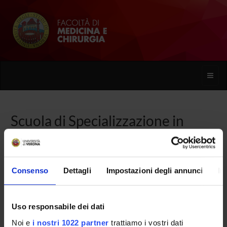
Toggle
naviga
Scuola di Specializzazione in
Nefrologia
Consenso
Dettagli
Impostazioni degli annunci
In
Home
Uso responsabile dei dati
Presentazione
Noi e
i nostri 1022 partner
trattiamo i vostri dati
Come iscriversi e Requisiti di ammissione