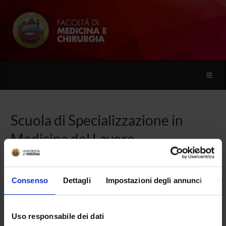
Toggle
naviga
Scuola di Specializzazione in
Medicina del Lavoro
Home
Consenso
Dettagli
Impostazioni degli annunci
In
Presentazione
Uso responsabile dei dati
Come iscriversi e Requisiti di ammissione