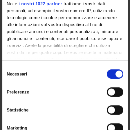
Noi e
i nostri 1022 partner
trattiamo i vostri dati
Piani didattici
personali, ad esempio il vostro numero IP, utilizzando
Insegnamenti
tecnologie come i cookie per memorizzare e accedere
Bacheca avvisi
alle informazioni sul vostro dispositivo al fine di
Organi collegiali e di governo
pubblicare annunci e contenuti personalizzati, misurare
gli annunci e i contenuti, ricercare il pubblico e sviluppare
Documenti
i servizi. Avete la possibilità di scegliere chi utilizza i
vostri dati e per quali scopi. Le vostre scelte in materia di
Servizio Studenti Internazionali
privacy sono applicabili solo su questa proprietà digitale
in cui avete effettuato le vostre scelte. È possibile
Selezione
modificare o revocare il proprio consenso in qualsiasi
Necessari
del
momento dalla Dichiarazione sui cookie o facendo clic
Scuola di Specializzazione in
consenso
sull'icona di attivazione della privacy.
Preferenze
Medicina del Lavoro
Con il tuo consenso, vorremmo anche:
Corso disattivato non visibile
raccogliere informazioni sulla tua posizione
Statistiche
geografica, con un'approssimazione di qualche
metro,
Diagnostica per immagini e
Marketing