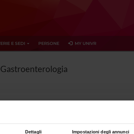
ERIE E SEDI
PERSONE
MY UNIVR
n Gastroenterologia
la di Specializzazione in Gastroenter
sattivato non visibile
Dettagli
Impostazioni degli annunci