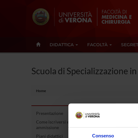
DIDATTICA
FACOLTÀ
SEGRET
Scuola di Specializzazione i
Home
Presentazione
Scuo
Come iscriversi e Requisiti di
ammissione
Corso di
Consenso
Piani didattici