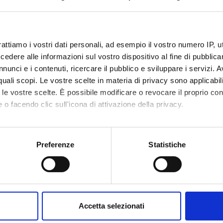
roenterologia 1 (discipline specifiche
insegnamento
4S002496
rattiamo i vostri dati personali, ad esempio il vostro numero IP, 
dere alle informazioni sul vostro dispositivo al fine di pubblica
2
nunci e i contenuti, ricercare il pubblico e sviluppare i servizi. A
r quali scopi. Le vostre scelte in materia di privacy sono applicabi
disciplinare
MED/12 - GASTROENTEROLOGIA
to le vostre scelte. È possibile modificare o revocare il proprio 
 o facendo clic sull'icona di attivazione della privacy.
mo anche:
oni sulla tua posizione geografica, con un'approssimazione di qu
Preferenze
Statistiche
spositivo, scansionandolo attivamente alla ricerca di caratteristich
aborati i tuoi dati personali e imposta le tue preferenze nella
s
consenso in qualsiasi momento dalla Dichiarazione sui cookie.
Accetta selezionati
nalizzare contenuti ed annunci, per fornire funzionalità dei socia