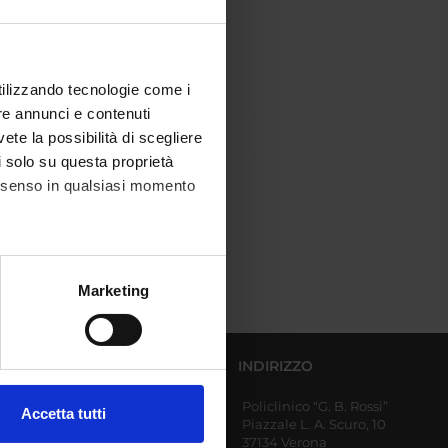
)
utilizzando tecnologie come i
re annunci e contenuti
vete la possibilità di scegliere
li solo su questa proprietà
consenso in qualsiasi momento
alche metro,
Marketing
e specifiche (impronte
ezione dettagli
. Puoi
DIPARTIMENTI AFFERENTI
INDIRIZZO
Policlinico “G. B. Rossi”
Diagnostica e Sanità
Accetta tutti
Piazzale L. A. Scuro, 10
Pubblica
l media e per analizzare il
37134 Verona