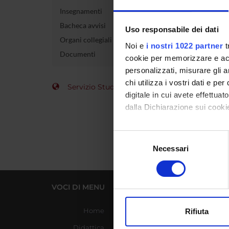
Insegnamenti
Gast
Bacheca avvisi
Uso responsabile dei dati
Organi collegiali e di governo
Codice 
Noi e
i nostri 1022 partner
t
Documenti
cookie per memorizzare e acce
Crediti
personalizzati, misurare gli an
chi utilizza i vostri dati e pe
Servizio Studenti Internazionali
Settore 
digitale in cui avete effettua
dalla Dichiarazione sui cookie
Con il tuo consenso, vorrem
Selezione
raccogliere informazi
Necessari
del
Identificare il tuo di
consenso
digitali).
Approfondisci come vengono el
VOCI DI MENU
LINK UTILI
modificare o ritirare il tuo 
Home
Azienda Ospedaliera
Rifiuta
Universitaria Integrata
Utilizziamo i cookie per perso
Didattica