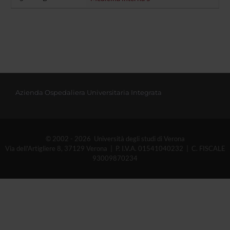
Azienda Ospedaliera Universitaria Integrata
© 2002 - 2026 Università degli studi di Verona
Via dell'Artigliere 8, 37129 Verona | P. I.V.A. 01541040232 | C. FISCALE
93009870234