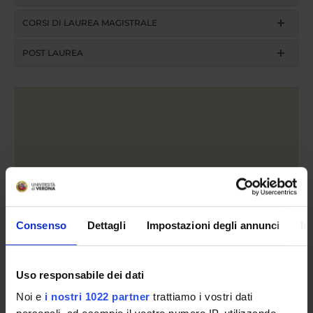
CORSI DI LAUREA MAGISTRALE
POST LAUREA
Anno accademico
Consenso
Dettagli
Impostazioni degli annunci
In
Cerca
Uso responsabile dei dati
Insegnamento
Noi e
i nostri 1022 partner
trattiamo i vostri dati