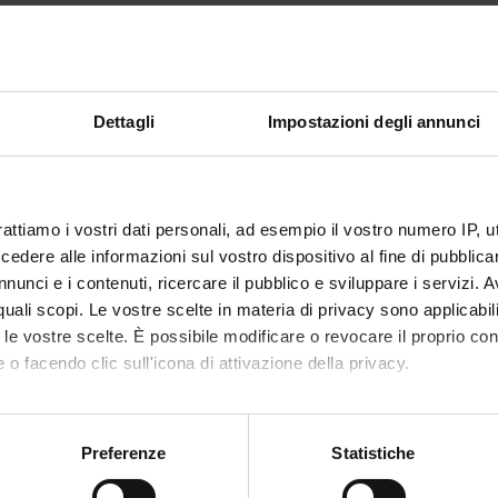
Luca Sacchetto
1
disciplinare
MED/31 - OTORINOLARINGOIATRIA
Dettagli
Impostazioni degli annunci
i erogazione
Italiano
VERONA
rattiamo i vostri dati personali, ad esempio il vostro numero IP, 
non ancora assegnato
dere alle informazioni sul vostro dispositivo al fine di pubblica
nunci e i contenuti, ricercare il pubblico e sviluppare i servizi. A
r quali scopi. Le vostre scelte in materia di privacy sono applicabi
to le vostre scelte. È possibile modificare o revocare il proprio 
 o facendo clic sull'icona di attivazione della privacy.
mo anche:
oni sulla tua posizione geografica, con un'approssimazione di qu
Preferenze
Statistiche
spositivo, scansionandolo attivamente alla ricerca di caratteristich