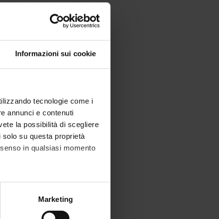
Informazioni sui cookie
utilizzando tecnologie come i
re annunci e contenuti
vete la possibilità di scegliere
li solo su questa proprietà
consenso in qualsiasi momento
alche metro,
Marketing
e specifiche (impronte