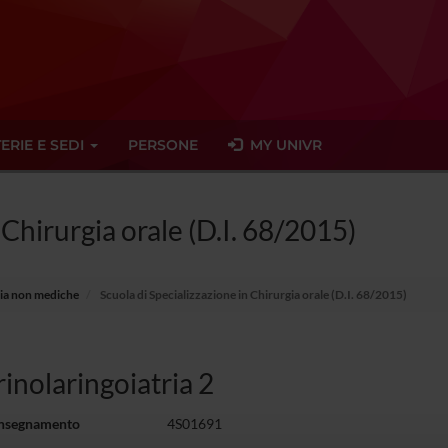
ERIE E SEDI
PERSONE
MY UNIVR
 Chirurgia orale (D.I. 68/2015)
aria non mediche
Scuola di Specializzazione in Chirurgia orale (D.I. 68/2015)
inolaringoiatria 2
insegnamento
4S01691