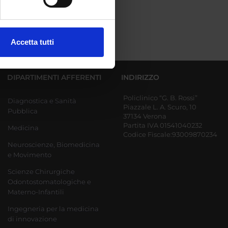
ezione dettagli
. Puoi
Accetta tutti
l media e per analizzare il
ostri partner che si occupano
azioni che hai fornito loro o
DIPARTIMENTI AFFERENTI
INDIRIZZO
Policlinico “G. B. Rossi”
Diagnostica e Sanità
Piazzale L. A. Scuro, 10
Pubblica
37134 Verona
Partita IVA 01541040232
Medicina
Codice Fiscale:93009870234
Neuroscienze, Biomedicina
e Movimento
Scienze Chirurgiche
Odontostomatologiche e
Materno-Infantili
Ingegneria per la medicina
di innovazione