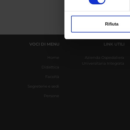
digitali).
Approfondisci come vengono el
modificare o ritirare il tuo 
Rifiuta
Utilizziamo i cookie per perso
nostro traffico. Condividiamo 
di analisi dei dati web, pubbl
VOCI DI MENU
LINK UTILI
che hanno raccolto dal tuo uti
Home
Azienda Ospedaliera
Universitaria Integrata
Didattica
Facoltà
Segreterie e sedi
Persone