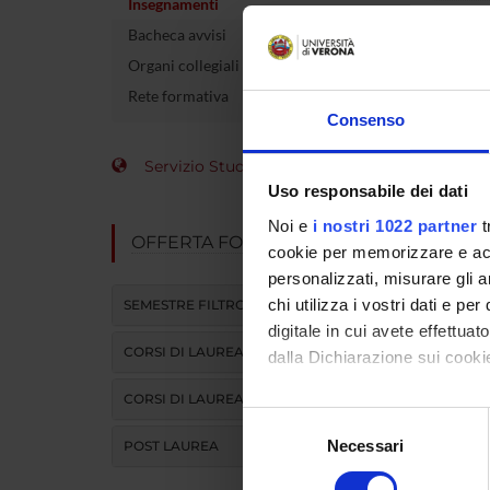
Insegnamenti
Docente
Bacheca avvisi
Organi collegiali e di governo
crediti
Rete formativa
Settore 
Consenso
Lingua d
Servizio Studenti Internazionali
Uso responsabile dei dati
Sede
Noi e
i nostri 1022 partner
t
OFFERTA FORMATIVA
Periodo
cookie per memorizzare e acce
personalizzati, misurare gli an
chi utilizza i vostri dati e pe
SEMESTRE FILTRO
digitale in cui avete effettua
CORSI DI LAUREA
dalla Dichiarazione sui cookie
CORSI DI LAUREA MAGISTRALE
Con il tuo consenso, vorrem
Selezione
raccogliere informazi
Necessari
del
POST LAUREA
Identificare il tuo di
consenso