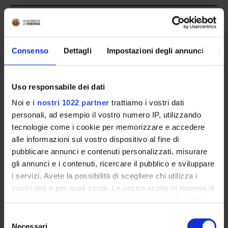
Presentazione
Come iscriversi e Requisiti di ammissione
Piani didattici
Consenso
Dettagli
Impostazioni degli annunci
In
Insegnamenti
Bacheca avvisi
Uso responsabile dei dati
Organi collegiali e di governo
Noi e
i nostri 1022 partner
trattiamo i vostri dati
Rete formativa
personali, ad esempio il vostro numero IP, utilizzando
tecnologie come i cookie per memorizzare e accedere
Servizio Studenti Internazionali
alle informazioni sul vostro dispositivo al fine di
pubblicare annunci e contenuti personalizzati, misurare
gli annunci e i contenuti, ricercare il pubblico e sviluppare
OFFERTA FORMATIVA
i servizi. Avete la possibilità di scegliere chi utilizza i
vostri dati e per quali scopi. Le vostre scelte in materia di
privacy sono applicabili solo su questa proprietà digitale
SEMESTRE FILTRO
in cui avete effettuato le vostre scelte. È possibile
Selezione
CORSI DI LAUREA
modificare o revocare il proprio consenso in qualsiasi
Necessari