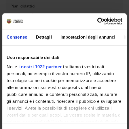
Piani didattici
Insegnamenti
Bacheca avvisi
Organi collegiali e di governo
Consenso
Dettagli
Impostazioni degli annunci
In
Rete formativa
Servizio Studenti Internazionali
Uso responsabile dei dati
Noi e
i nostri 1022 partner
trattiamo i vostri dati
personali, ad esempio il vostro numero IP, utilizzando
OFFERTA FORMATIVA
tecnologie come i cookie per memorizzare e accedere
alle informazioni sul vostro dispositivo al fine di
SEMESTRE FILTRO
pubblicare annunci e contenuti personalizzati, misurare
gli annunci e i contenuti, ricercare il pubblico e sviluppare
CORSI DI LAUREA
i servizi. Avete la possibilità di scegliere chi utilizza i
vostri dati e per quali scopi. Le vostre scelte in materia di
CORSI DI LAUREA MAGISTRALE
privacy sono applicabili solo su questa proprietà digitale
in cui avete effettuato le vostre scelte. È possibile