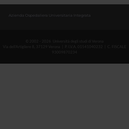
Azienda Ospedaliera Universitaria Integrata
© 2002 - 2026 Università degli studi di Verona
Via dell'Artigliere 8, 37129 Verona | P. I.V.A. 01541040232 | C. FISCALE
93009870234