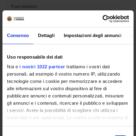
Piani didattici
Insegnamenti
Bacheca avvisi
Organi collegiali e di governo
Consenso
Dettagli
Impostazioni degli annunci
In
Rete formativa
Uso responsabile dei dati
Servizio Studenti Internazionali
Noi e
i nostri 1022 partner
trattiamo i vostri dati
personali, ad esempio il vostro numero IP, utilizzando
OFFERTA FORMATIVA
tecnologie come i cookie per memorizzare e accedere
alle informazioni sul vostro dispositivo al fine di
pubblicare annunci e contenuti personalizzati, misurare
SEMESTRE FILTRO
gli annunci e i contenuti, ricercare il pubblico e sviluppare
i servizi. Avete la possibilità di scegliere chi utilizza i
CORSI DI LAUREA
vostri dati e per quali scopi. Le vostre scelte in materia di
CORSI DI LAUREA MAGISTRALE
privacy sono applicabili solo su questa proprietà digitale
in cui avete effettuato le vostre scelte. È possibile
Selezione