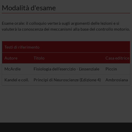
Modalità d'esame
Esame orale: il colloquio verterà sugli argomenti delle lezioni e si
valuterà la conoscenza dei meccanismi alla base del controllo motorio.
Testi di riferimento
Autore
Titolo
Casa editrice
McArdle
Fisiologia dell’esercizio - L’essenziale
Piccin
Kandel e coll.
Principi di Neuroscienze (Edizione 4)
Ambrosiana