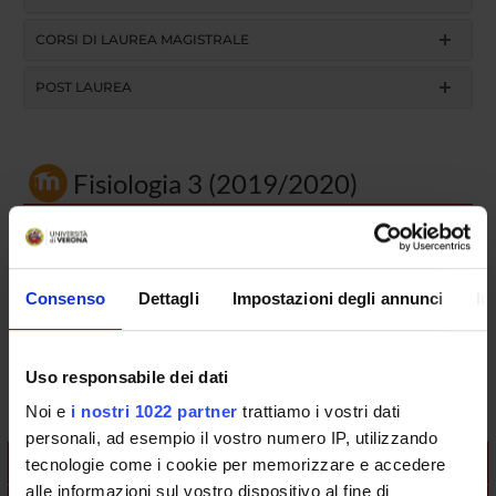
CORSI DI LAUREA MAGISTRALE
POST LAUREA
Fisiologia 3 (2019/2020)
Codice insegnamento
4S002461
Consenso
Dettagli
Impostazioni degli annunci
In
Crediti
5
Coordinatore
Uso responsabile dei dati
Mario Rosario Buffelli
Noi e
i nostri 1022 partner
trattiamo i vostri dati
personali, ad esempio il vostro numero IP, utilizzando
L'insegnamento è organizzato come segue:
tecnologie come i cookie per memorizzare e accedere
alle informazioni sul vostro dispositivo al fine di