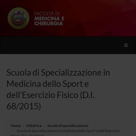
Toggle
naviga
Scuola di Specializzazione in
Medicina dello Sport e
dell'Esercizio Fisico (D.I.
68/2015)
Home
Didattica
Scuole di specializzazione
Scuola di Specializzazione in Medicina dello Sport e dell'Esercizio
Fisico (D.I. 68/2015)