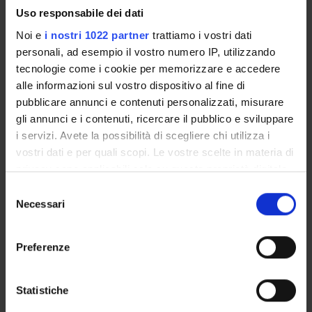
Uso responsabile dei dati
CORSI DI LAUREA
Noi e
i nostri 1022 partner
trattiamo i vostri dati
CORSI DI LAUREA MAGISTRALE
personali, ad esempio il vostro numero IP, utilizzando
tecnologie come i cookie per memorizzare e accedere
POST LAUREA
alle informazioni sul vostro dispositivo al fine di
pubblicare annunci e contenuti personalizzati, misurare
gli annunci e i contenuti, ricercare il pubblico e sviluppare
Malattie dell'apparato
i servizi. Avete la possibilità di scegliere chi utilizza i
vostri dati e per quali scopi. Le vostre scelte in materia di
locomotore
privacy sono applicabili solo su questa proprietà digitale
in cui avete effettuato le vostre scelte. È possibile
Selezione
Codice insegnamento
modificare o revocare il proprio consenso in qualsiasi
Necessari
del
4S01161
momento dalla Dichiarazione sui cookie o facendo clic
consenso
Docente
sull'icona di attivazione della privacy.
Preferenze
Eugenio Vecchini
Con il tuo consenso, vorremmo anche:
Coordinatore
Eugenio Vecchini
raccogliere informazioni sulla tua posizione
Statistiche
geografica, con un'approssimazione di qualche
crediti