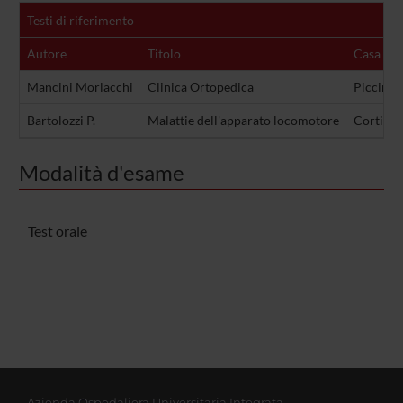
Testi di riferimento
Autore
Titolo
Casa edi
Mancini Morlacchi
Clinica Ortopedica
Piccin
Bartolozzi P.
Malattie dell'apparato locomotore
Cortina 
Modalità d'esame
Test orale
Azienda Ospedaliera Universitaria Integrata