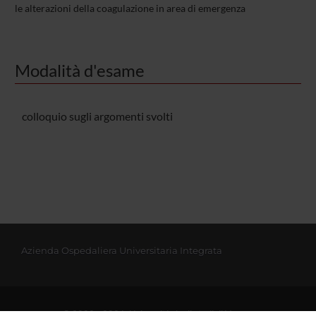
le alterazioni della coagulazione in area di emergenza
Modalità d'esame
colloquio sugli argomenti svolti
Azienda Ospedaliera Universitaria Integrata
© 2002 - 2026 Università degli studi di Verona