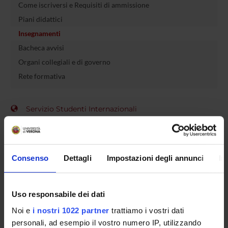
Come iscriversi e Requisiti di ammissione
Piani didattici
Insegnamenti
Bacheca avvisi
Organi collegiali e di governo
Rete formativa
Servizio Studenti Internazionali
OFFERTA FORMATIVA
Consenso
Dettagli
Impostazioni degli annunci
In
SEMESTRE FILTRO
Uso responsabile dei dati
CORSI DI LAUREA
Noi e
i nostri 1022 partner
trattiamo i vostri dati
CORSI DI LAUREA MAGISTRALE
personali, ad esempio il vostro numero IP, utilizzando