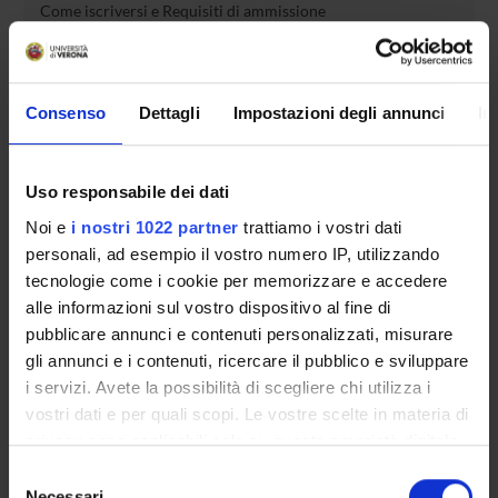
Come iscriversi e Requisiti di ammissione
Piani didattici
Insegnamenti
Bacheca avvisi
Consenso
Dettagli
Impostazioni degli annunci
In
Organi collegiali e di governo
Documenti
Uso responsabile dei dati
Noi e
i nostri 1022 partner
trattiamo i vostri dati
Servizio Studenti Internazionali
personali, ad esempio il vostro numero IP, utilizzando
tecnologie come i cookie per memorizzare e accedere
alle informazioni sul vostro dispositivo al fine di
OFFERTA FORMATIVA
pubblicare annunci e contenuti personalizzati, misurare
gli annunci e i contenuti, ricercare il pubblico e sviluppare
SEMESTRE FILTRO
i servizi. Avete la possibilità di scegliere chi utilizza i
vostri dati e per quali scopi. Le vostre scelte in materia di
CORSI DI LAUREA
privacy sono applicabili solo su questa proprietà digitale
in cui avete effettuato le vostre scelte. È possibile
Selezione
CORSI DI LAUREA MAGISTRALE
modificare o revocare il proprio consenso in qualsiasi
Necessari