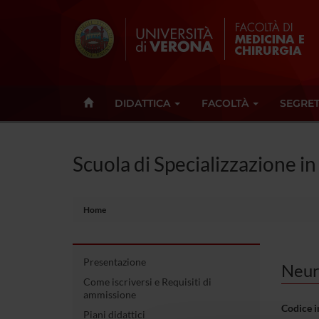
DIDATTICA
FACOLTÀ
SEGRET
Scuola di Specializzazione in
Home
Presentazione
Neuro
Come iscriversi e Requisiti di
ammissione
Codice 
Piani didattici