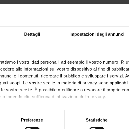
46
atore
Alessandro Simonati
Dettagli
Impostazioni degli annunci
mento è organizzato come segue:
Crediti
Settore disciplinare
rattiamo i vostri dati personali, ad esempio il vostro numero IP, 
CA FRONTALE
6
MED/39-NEUROPSICHIATRI
dere alle informazioni sul vostro dispositivo al fine di pubblica
INFANTILE
nunci e i contenuti, ricercare il pubblico e sviluppare i servizi. A
r quali scopi. Le vostre scelte in materia di privacy sono applicabi
to le vostre scelte. È possibile modificare o revocare il proprio 
 o facendo clic sull'icona di attivazione della privacy.
' PRATICA
40
MED/39-NEUROPSICHIATRI
INFANTILE
mo anche:
oni sulla tua posizione geografica, con un'approssimazione di qu
Preferenze
Statistiche
spositivo, scansionandolo attivamente alla ricerca di caratteristich