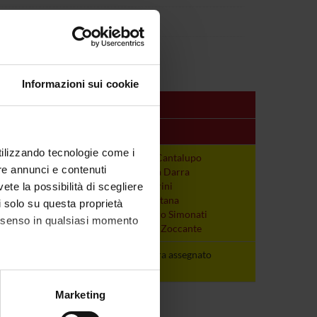
Informazioni sui cookie
Periodo
Docenti
utilizzando tecnologie come i
A
non ancora
Gaetano Cantalupo
re annunci e contenuti
assegnato
Francesca Darra
Elena Fiorini
vete la possibilità di scegliere
Elena Fontana
li solo su questa proprietà
Alessandro Simonati
consenso in qualsiasi momento
Leonardo Zoccante
A
non ancora
non ancora assegnato
assegnato
alche metro,
Marketing
e specifiche (impronte