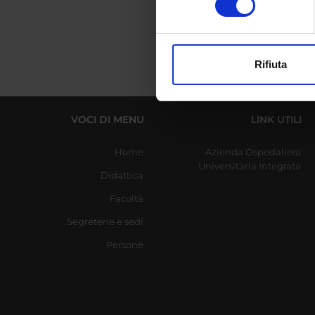
digitali).
Approfondisci come vengono el
modificare o ritirare il tuo 
Rifiuta
Utilizziamo i cookie per perso
nostro traffico. Condividiamo 
di analisi dei dati web, pubbl
VOCI DI MENU
LINK UTILI
che hanno raccolto dal tuo uti
Home
Azienda Ospedaliera
Universitaria Integrata
Didattica
Facoltà
Segreterie e sedi
Persone