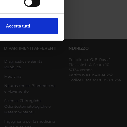
ezione dettagli
. Puoi
Accetta tutti
l media e per analizzare il
ostri partner che si occupano
azioni che hai fornito loro o
DIPARTIMENTI AFFERENTI
INDIRIZZO
Policlinico “G. B. Rossi”
Diagnostica e Sanità
Piazzale L. A. Scuro, 10
Pubblica
37134 Verona
Partita IVA 01541040232
Medicina
Codice Fiscale:93009870234
Neuroscienze, Biomedicina
e Movimento
Scienze Chirurgiche
Odontostomatologiche e
Materno-Infantili
Ingegneria per la medicina
di innovazione