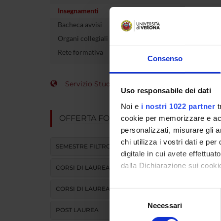
Insegnamenti
Crediti
Bacheca avvisi
Coordin
Organi collegiali e di governo
Rete formativa
Consenso
L'insegna
Servizio Studenti Internazionali
Uso responsabile dei dati
Modulo
Noi e
i nostri 1022 partner
t
DIDATTI
OFFERTA FORMATIVA
cookie per memorizzare e acce
personalizzati, misurare gli an
chi utilizza i vostri dati e pe
SEMESTRE FILTRO
digitale in cui avete effettua
dalla Dichiarazione sui cookie
CORSI DI LAUREA
ATTIVITA
CORSI DI LAUREA MAGISTRALE
Con il tuo consenso, vorrem
Selezione
raccogliere informazi
Necessari
del
POST LAUREA
Identificare il tuo di
consenso