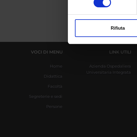
digitali).
Approfondisci come vengono el
modificare o ritirare il tuo 
Rifiuta
Utilizziamo i cookie per perso
nostro traffico. Condividiamo 
di analisi dei dati web, pubbl
VOCI DI MENU
LINK UTILI
che hanno raccolto dal tuo uti
Home
Azienda Ospedaliera
Universitaria Integrata
Didattica
Facoltà
Segreterie e sedi
Persone