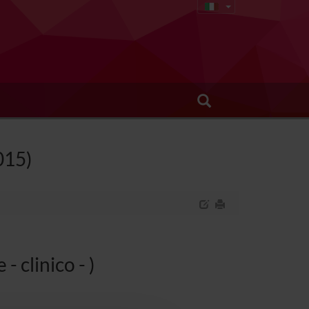
015)
 clinico - )