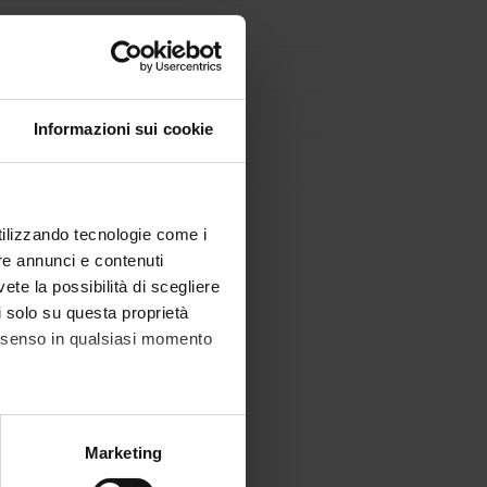
Informazioni sui cookie
utilizzando tecnologie come i
re annunci e contenuti
vete la possibilità di scegliere
li solo su questa proprietà
consenso in qualsiasi momento
alche metro,
Marketing
e specifiche (impronte