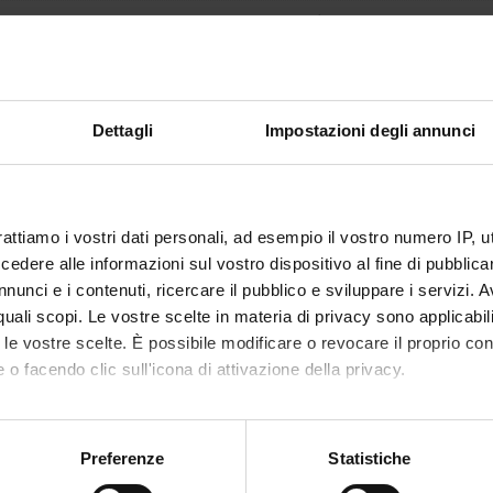
non ancora assegnato
1
disciplinare
MED/30 - MALATTIE APPARATO VISIVO
Dettagli
Impostazioni degli annunci
i erogazione
Italiano
non ancora assegnato
rattiamo i vostri dati personali, ad esempio il vostro numero IP, 
dere alle informazioni sul vostro dispositivo al fine di pubblica
nunci e i contenuti, ricercare il pubblico e sviluppare i servizi. A
r quali scopi. Le vostre scelte in materia di privacy sono applicabi
to le vostre scelte. È possibile modificare o revocare il proprio 
 o facendo clic sull'icona di attivazione della privacy.
mo anche:
oni sulla tua posizione geografica, con un'approssimazione di qu
Preferenze
Statistiche
spositivo, scansionandolo attivamente alla ricerca di caratteristich