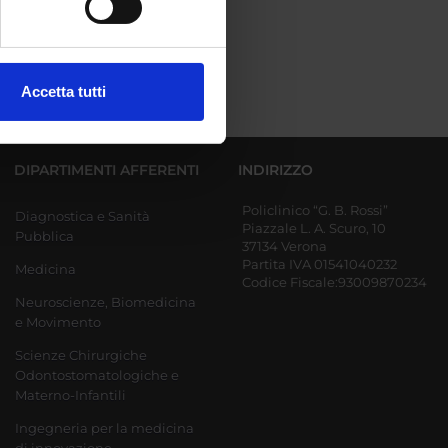
ezione dettagli
. Puoi
Accetta tutti
l media e per analizzare il
ostri partner che si occupano
azioni che hai fornito loro o
DIPARTIMENTI AFFERENTI
INDIRIZZO
Policlinico “G. B. Rossi”
Diagnostica e Sanità
Piazzale L. A. Scuro, 10
Pubblica
37134 Verona
Partita IVA 01541040232
Medicina
Codice Fiscale:93009870234
Neuroscienze, Biomedicina
e Movimento
Scienze Chirurgiche
Odontostomatologiche e
Materno-Infantili
Ingegneria per la medicina
di innovazione