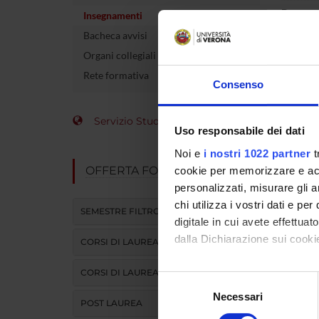
Docente
Insegnamenti
Bacheca avvisi
crediti
Organi collegiali e di governo
Settore 
Rete formativa
Consenso
Lingua d
Servizio Studenti Internazionali
Uso responsabile dei dati
Periodo
Noi e
i nostri 1022 partner
t
OFFERTA FORMATIVA
cookie per memorizzare e acce
personalizzati, misurare gli an
chi utilizza i vostri dati e pe
SEMESTRE FILTRO
digitale in cui avete effettua
dalla Dichiarazione sui cookie
CORSI DI LAUREA
CORSI DI LAUREA MAGISTRALE
Con il tuo consenso, vorrem
Selezione
raccogliere informazi
Necessari
del
POST LAUREA
Identificare il tuo di
consenso