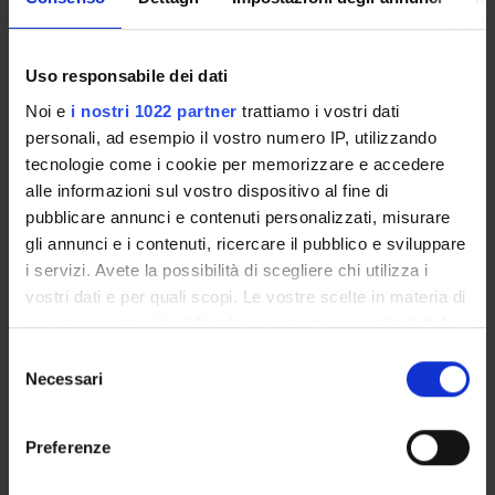
Come iscriversi e Requisiti di ammissione
Piani didattici
Insegnamenti
Uso responsabile dei dati
Bacheca avvisi
Noi e
i nostri 1022 partner
trattiamo i vostri dati
Organi collegiali e di governo
personali, ad esempio il vostro numero IP, utilizzando
tecnologie come i cookie per memorizzare e accedere
Documenti
alle informazioni sul vostro dispositivo al fine di
pubblicare annunci e contenuti personalizzati, misurare
Servizio Studenti Internazionali
gli annunci e i contenuti, ricercare il pubblico e sviluppare
i servizi. Avete la possibilità di scegliere chi utilizza i
vostri dati e per quali scopi. Le vostre scelte in materia di
OFFERTA FORMATIVA
privacy sono applicabili solo su questa proprietà digitale
in cui avete effettuato le vostre scelte. È possibile
Selezione
modificare o revocare il proprio consenso in qualsiasi
SEMESTRE FILTRO
Necessari
del
momento dalla Dichiarazione sui cookie o facendo clic
consenso
CORSI DI LAUREA
sull'icona di attivazione della privacy.
Preferenze
CORSI DI LAUREA MAGISTRALE
Con il tuo consenso, vorremmo anche: