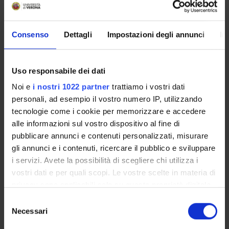
Come iscriversi e Requisiti di ammissione
Piani didattici
Insegnamenti
Consenso
Dettagli
Impostazioni degli annunci
In
Bacheca avvisi
Organi collegiali e di governo
Uso responsabile dei dati
Documenti
Noi e
i nostri 1022 partner
trattiamo i vostri dati
personali, ad esempio il vostro numero IP, utilizzando
Servizio Studenti Internazionali
tecnologie come i cookie per memorizzare e accedere
alle informazioni sul vostro dispositivo al fine di
pubblicare annunci e contenuti personalizzati, misurare
OFFERTA FORMATIVA
gli annunci e i contenuti, ricercare il pubblico e sviluppare
i servizi. Avete la possibilità di scegliere chi utilizza i
vostri dati e per quali scopi. Le vostre scelte in materia di
SEMESTRE FILTRO
privacy sono applicabili solo su questa proprietà digitale
CORSI DI LAUREA
in cui avete effettuato le vostre scelte. È possibile
Selezione
modificare o revocare il proprio consenso in qualsiasi
Necessari
del
CORSI DI LAUREA MAGISTRALE
momento dalla Dichiarazione sui cookie o facendo clic
consenso