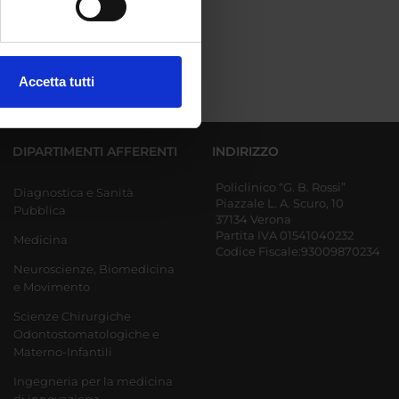
ezione dettagli
. Puoi
Accetta tutti
l media e per analizzare il
ostri partner che si occupano
azioni che hai fornito loro o
DIPARTIMENTI AFFERENTI
INDIRIZZO
Policlinico “G. B. Rossi”
Diagnostica e Sanità
Piazzale L. A. Scuro, 10
Pubblica
37134 Verona
Partita IVA 01541040232
Medicina
Codice Fiscale:93009870234
Neuroscienze, Biomedicina
e Movimento
Scienze Chirurgiche
Odontostomatologiche e
Materno-Infantili
Ingegneria per la medicina
di innovazione