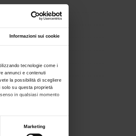
Informazioni sui cookie
utilizzando tecnologie come i
re annunci e contenuti
vete la possibilità di scegliere
li solo su questa proprietà
consenso in qualsiasi momento
alche metro,
Marketing
e specifiche (impronte