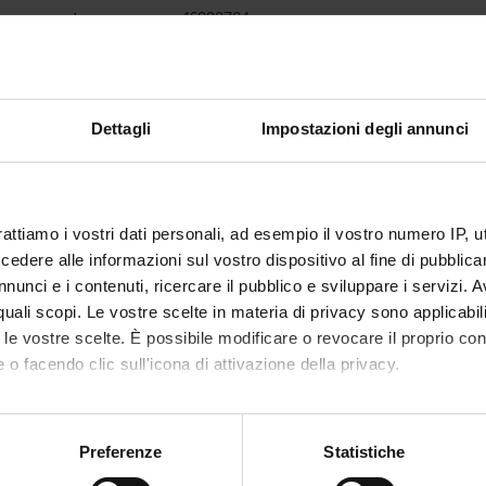
insegnamento
4S002794
non ancora assegnato
1
Dettagli
Impostazioni degli annunci
disciplinare
NN - -
i erogazione
Italiano
rattiamo i vostri dati personali, ad esempio il vostro numero IP, 
VERONA
dere alle informazioni sul vostro dispositivo al fine di pubblica
nunci e i contenuti, ricercare il pubblico e sviluppare i servizi. A
non ancora assegnato
r quali scopi. Le vostre scelte in materia di privacy sono applicabi
to le vostre scelte. È possibile modificare o revocare il proprio 
 o facendo clic sull'icona di attivazione della privacy.
mo anche:
oni sulla tua posizione geografica, con un'approssimazione di qu
Preferenze
Statistiche
spositivo, scansionandolo attivamente alla ricerca di caratteristich