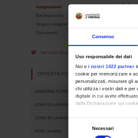
Codice 
Insegnamenti
Bacheca avvisi
Docente
Organi collegiali e di governo
crediti
Documenti
Consenso
Settore 
Servizio Studenti Internazionali
Lingua d
Uso responsabile dei dati
Noi e
i nostri 1022 partner
t
Sede
OFFERTA FORMATIVA
cookie per memorizzare e acce
personalizzati, misurare gli an
Periodo
chi utilizza i vostri dati e pe
SEMESTRE FILTRO
digitale in cui avete effettua
dalla Dichiarazione sui cookie
CORSI DI LAUREA
CORSI DI LAUREA MAGISTRALE
Con il tuo consenso, vorrem
Selezione
raccogliere informazi
Necessari
del
POST LAUREA
Identificare il tuo di
consenso