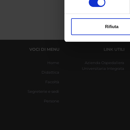
digitali).
Approfondisci come vengono el
modificare o ritirare il tuo 
Rifiuta
Utilizziamo i cookie per perso
nostro traffico. Condividiamo 
di analisi dei dati web, pubbl
VOCI DI MENU
LINK UTILI
che hanno raccolto dal tuo uti
Home
Azienda Ospedaliera
Universitaria Integrata
Didattica
Facoltà
Segreterie e sedi
Persone