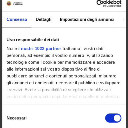
Come iscriversi e Requisiti di ammissione
Piani didattici
Insegnamenti
Consenso
Dettagli
Impostazioni degli annunci
In
Bacheca avvisi
Organi collegiali e di governo
Uso responsabile dei dati
Documenti
Noi e
i nostri 1022 partner
trattiamo i vostri dati
personali, ad esempio il vostro numero IP, utilizzando
Servizio Studenti Internazionali
tecnologie come i cookie per memorizzare e accedere
alle informazioni sul vostro dispositivo al fine di
pubblicare annunci e contenuti personalizzati, misurare
OFFERTA FORMATIVA
gli annunci e i contenuti, ricercare il pubblico e sviluppare
i servizi. Avete la possibilità di scegliere chi utilizza i
vostri dati e per quali scopi. Le vostre scelte in materia di
SEMESTRE FILTRO
privacy sono applicabili solo su questa proprietà digitale
CORSI DI LAUREA
in cui avete effettuato le vostre scelte. È possibile
Selezione
modificare o revocare il proprio consenso in qualsiasi
Necessari
del
CORSI DI LAUREA MAGISTRALE
momento dalla Dichiarazione sui cookie o facendo clic
consenso