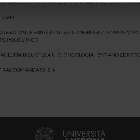
ED ORARIO: 24-31 MARZO, 7-14-28 APRILE 2011, 5-6-12-19 O
icità e social media, i quali potrebbero combinarle con altre inform
lizzo dei loro servizi.
ione!!!
MAGGIO DALLE 9.00 ALLE 18.30 - CONGRESSO "TEMPO E VITA:
RE POLICLINICO
 AULETTA BIBLIOTECA U. O. ONCOLOGIA - 3° PIANO EDIFICIO 
 RACCOMANDATO: 5, 6