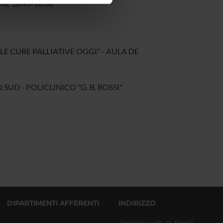
RE 16.45-18.30
azioni che hai fornito loro o
 LE CURE PALLIATIVE OGGI" - AULA DE
SUD - POLICLINICO "G. B. ROSSI"
DIPARTIMENTI AFFERENTI
INDIRIZZO