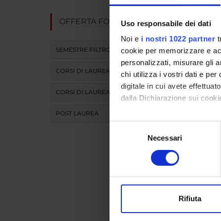
OFFERTA FORMATIVA
Uso responsabile dei dati
Obiet
Noi e
i nostri 1022 partner
t
SEMESTRE FILTRO
cookie per memorizzare e acce
Alla conc
personalizzati, misurare gli an
palliativ
CORSI DI LAUREA
chi utilizza i vostri dati e pe
antitumo
terapie c
digitale in cui avete effettua
CORSI DI LAUREA MAGISTRALE
dolore; 6
dalla Dichiarazione sui cookie
principal
POST LAUREA
psicologi
Con il tuo consenso, vorrem
i modelli
Selezione
raccogliere informazi
Necessari
del
Identificare il tuo di
consenso
digitali).
Moda
Approfondisci come vengono el
modificare o ritirare il tuo 
Rifiuta
IDON
Utilizziamo i cookie per perso
nostro traffico. Condividiamo 