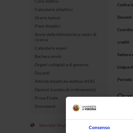
Corsi elettivi
Codice 
Calendario didattico
Docenti
Orario lezioni
Piani didattici
Coordin
Avvisi delle biblioteche e centri di
ricerca
crediti
Calendario esami
Settore 
Bacheca avvisi
Organi collegiali e di governo
Lingua d
Docenti
Periodo
Attività didattiche elettive (ADE)
Opzioni (cambio di ordinamento)
Orari
Prova Finale
Documenti
Corsi e
Non inse
Servizio Studenti Internazionali
Consenso