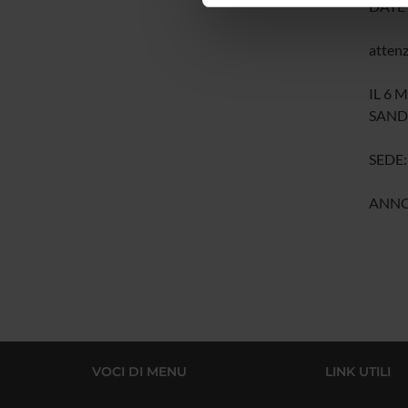
DATE 
di analisi dei dati web, pubbl
che hanno raccolto dal tuo uti
attenz
IL 6 
SAND
SEDE:
ANNO
VOCI DI MENU
LINK UTILI