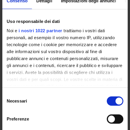
Consenso
Dettagli
Impostazioni degli annunci
In
International Students
Uso responsabile dei dati
OFFERTA FORMATIVA
Noi e
i nostri 1022 partner
trattiamo i vostri dati
personali, ad esempio il vostro numero IP, utilizzando
CORSI DI LAUREA
tecnologie come i cookie per memorizzare e accedere
alle informazioni sul vostro dispositivo al fine di
SEMESTRE FILTRO
pubblicare annunci e contenuti personalizzati, misurare
gli annunci e i contenuti, ricercare il pubblico e sviluppare
CORSI DI LAUREA MAGISTRALE
i servizi. Avete la possibilità di scegliere chi utilizza i
vostri dati e per quali scopi. Le vostre scelte in materia di
POST LAUREA
privacy sono applicabili solo su questa proprietà digitale
in cui avete effettuato le vostre scelte. È possibile
Selezione
Course partially running (all years except the first)
modificare o revocare il proprio consenso in qualsiasi
Necessari
del
momento dalla Dichiarazione sui cookie o facendo clic
consenso
sull'icona di attivazione della privacy.
Systematic pathology I - Malattie
Preferenze
del sangue ed org. emop.: lezioni
Con il tuo consenso, vorremmo anche: