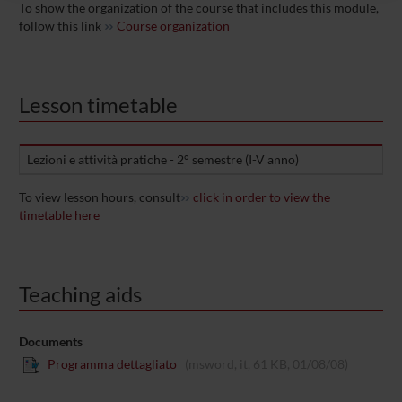
To show the organization of the course that includes this module,
raccolto dal tuo utilizzo dei loro servizi.
follow this link
Course organization
Lesson timetable
Lezioni e attività pratiche - 2° semestre (I-V anno)
To view lesson hours, consult
click in order to view the
timetable here
Teaching aids
Documents
Programma dettagliato
(msword, it, 61 KB, 01/08/08)