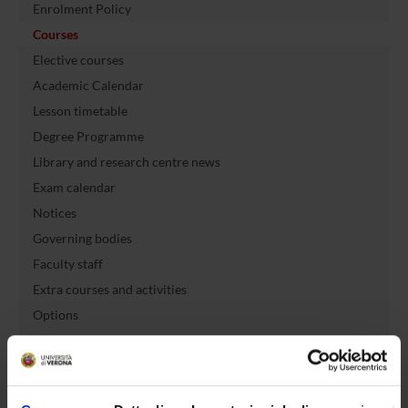
Enrolment Policy
Courses
Elective courses
Academic Calendar
Lesson timetable
Degree Programme
Library and research centre news
Exam calendar
Notices
Governing bodies
Faculty staff
Extra courses and activities
Options
Graduation
Documents