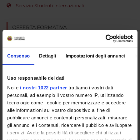
Servizio Studenti Internazionali
OFFERTA FORMATIVA
SEMESTRE FILTRO
Consenso
Dettagli
Impostazioni degli annunci
In
CORSI DI LAUREA
CORSI DI LAUREA MAGISTRALE
Uso responsabile dei dati
POST LAUREA
Noi e
i nostri 1022 partner
trattiamo i vostri dati
personali, ad esempio il vostro numero IP, utilizzando
tecnologie come i cookie per memorizzare e accedere
Corso a esaurimento (attivi gli anni successivi al primo)
alle informazioni sul vostro dispositivo al fine di
pubblicare annunci e contenuti personalizzati, misurare
Disordini della coagulazione.
gli annunci e i contenuti, ricercare il pubblico e sviluppare
i servizi. Avete la possibilità di scegliere chi utilizza i
Diagnosi e terapia
(Corso