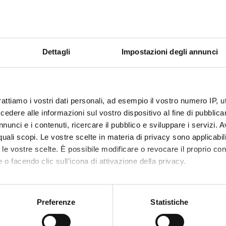
Medicina e Chirurgia
GHI DI INTERESSE
Dettagli
Impostazioni degli annunci
rattiamo i vostri dati personali, ad esempio il vostro numero IP, 
dere alle informazioni sul vostro dispositivo al fine di pubblica
nunci e i contenuti, ricercare il pubblico e sviluppare i servizi. A
r quali scopi. Le vostre scelte in materia di privacy sono applicabi
to le vostre scelte. È possibile modificare o revocare il proprio 
 o facendo clic sull'icona di attivazione della privacy.
mo anche:
oni sulla tua posizione geografica, con un'approssimazione di qu
Preferenze
Statistiche
spositivo, scansionandolo attivamente alla ricerca di caratteristich