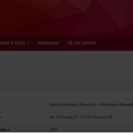
ERIE E SEDI
PERSONE
MY UNIVR
Istituti Biologici Blocco A - Biblioteca Meneg
o
Str. le Grazie, 8 - 37134 Verona VR
sedere
200