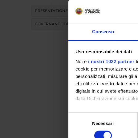
Facoltà
PRESENTAZIONE
GOVERNANCE DELLA FACOLTÀ
LUO
Consenso
Uso responsabile dei dati
Noi e
i nostri 1022 partner
t
cookie per memorizzare e acce
personalizzati, misurare gli an
chi utilizza i vostri dati e pe
digitale in cui avete effettua
dalla Dichiarazione sui cookie
Con il tuo consenso, vorrem
Selezione
raccogliere informazi
Necessari
del
Identificare il tuo di
consenso
digitali).