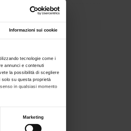
Informazioni sui cookie
utilizzando tecnologie come i
re annunci e contenuti
vete la possibilità di scegliere
li solo su questa proprietà
consenso in qualsiasi momento
alche metro,
Marketing
e specifiche (impronte