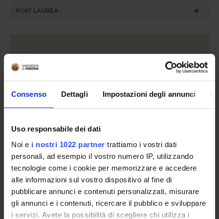
POST LAUREA
Consenso
Dettagli
Impostazioni degli annunci
In
Anno di immatricolazione
Uso responsabile dei dati
Cerca
Noi e
i nostri 1022 partner
trattiamo i vostri dati
personali, ad esempio il vostro numero IP, utilizzando
tecnologie come i cookie per memorizzare e accedere
alle informazioni sul vostro dispositivo al fine di
Tipo di Accesso
pubblicare annunci e contenuti personalizzati, misurare
programmato
gli annunci e i contenuti, ricercare il pubblico e sviluppare
Posti a statuto
i servizi. Avete la possibilità di scegliere chi utilizza i