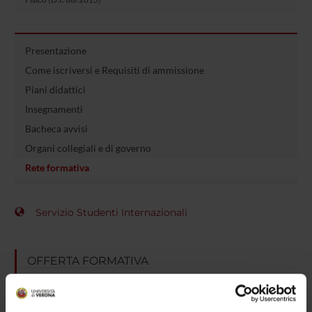
Presentazione
Come iscriversi e Requisiti di ammissione
Piani didattici
Insegnamenti
Bacheca avvisi
Organi collegiali e di governo
Rete formativa
Servizio Studenti Internazionali
OFFERTA FORMATIVA
SEMESTRE FILTRO