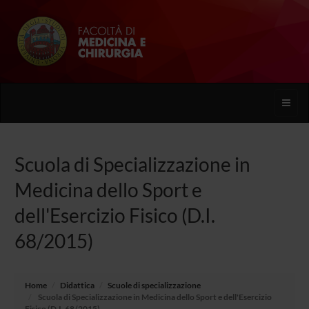
Toggle
naviga
Scuola di Specializzazione in
Medicina dello Sport e
dell'Esercizio Fisico (D.I.
68/2015)
Home
Didattica
Scuole di specializzazione
Scuola di Specializzazione in Medicina dello Sport e dell'Esercizio
Fisico (D.I. 68/2015)