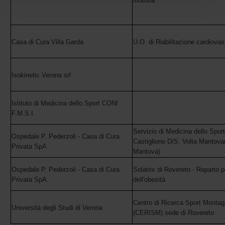
motoria
con altre informazioni che hai fornito loro o che hanno
raccolto dal tuo utilizzo dei loro servizi.
Casa di Cura Villa Garda
U.O. di Riabilitazione cardiovas
Isokinetic Verona srl
Istituto di Medicina dello Sport CONI
F.M.S.I.
Servizio di Medicina dello Sport
Ospedale P. Pederzoli - Casa di Cura
Castiglione D/S, Volta Mantova
Privata SpA
Mantova)
Ospedale P. Pederzoli - Casa di Cura
Solatrix di Rovereto - Reparto p
Privata SpA
dell'obesità
Centro di Ricerca Sport Montag
Università degli Studi di Verona
(CERISM) sede di Rovereto