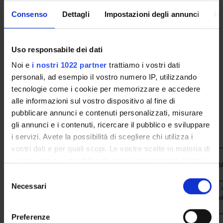
CORSI DI LAUREA
Consenso
Dettagli
Impostazioni degli annunci
In
CORSI DI LAUREA MAGISTRALE
Uso responsabile dei dati
POST LAUREA
Noi e
i nostri 1022 partner
trattiamo i vostri dati
personali, ad esempio il vostro numero IP, utilizzando
tecnologie come i cookie per memorizzare e accedere
alle informazioni sul vostro dispositivo al fine di
pubblicare annunci e contenuti personalizzati, misurare
gli annunci e i contenuti, ricercare il pubblico e sviluppare
i servizi. Avete la possibilità di scegliere chi utilizza i
vostri dati e per quali scopi. Le vostre scelte in materia di
privacy sono applicabili solo su questa proprietà digitale
ENTE
STRUTTUR
in cui avete effettuato le vostre scelte. È possibile
Selezione
modificare o revocare il proprio consenso in qualsiasi
Necessari
del
Policlinico "G.B. Rossi" - U.O. 
Azienda Ospedaliera Universitaria
momento dalla Dichiarazione sui cookie o facendo clic
d'urgenza (2604) - Medicina del
consenso
Integrata Verona
dell'esercizio fisico
sull'icona di attivazione della privacy.
Preferenze